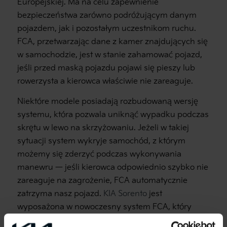
Europejskiej. Ma na celu zapewnienie
bezpieczeństwa zarówno podróżującym danym
pojazdem, jak i pozostałym uczestnikom ruchu.
FCA, przetwarzając dane z kamer znajdujących się
w samochodzie, jest w stanie zahamować pojazd,
jeśli przed maską pojazdu pojawi się pieszy lub
rowerzysta a kierowca właściwie nie zareaguje.
Niektóre modele posiadają rozbudowaną wersję
systemu, która pozwala uniknąć wypadku podczas
skrętu w lewo na skrzyżowaniu. Jeżeli w takiej
sytuacji system wykryje samochód, z którym
możemy się zderzyć podczas wykonywania
manewru — jeśli kierowca odpowiednio szybko nie
zareaguje na zagrożenie, FCA automatycznie
zatrzyma nasz pojazd.
KIA Sorento
jest
wyposażona w nowoczesny system FCA, który
poprawia bezpieczeństwo i komfort jazdy w