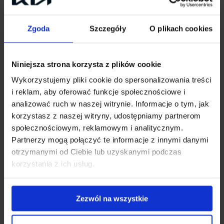
szczególności w miastach o dużym zagęszczeniu
ludności.
Zgoda
Szczegóły
O plikach cookies
Niniejsza strona korzysta z plików cookie
Wykorzystujemy pliki cookie do spersonalizowania treści
i reklam, aby oferować funkcje społecznościowe i
analizować ruch w naszej witrynie. Informacje o tym, jak
korzystasz z naszej witryny, udostępniamy partnerom
społecznościowym, reklamowym i analitycznym.
Partnerzy mogą połączyć te informacje z innymi danymi
otrzymanymi od Ciebie lub uzyskanymi podczas
korzystania z ich usług.
Co to jest system BCA?
System BCA zapobiega kolizji z pojazdem
Zezwól na wszystkie
znajdującym się w tzw. martwym polu. Układ
składający się z przedniej kamery oraz radarów