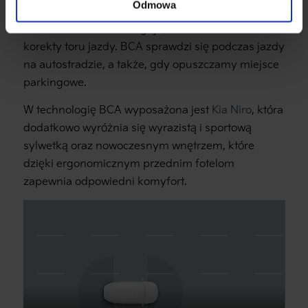
Odmowa
ostrzega kierowcę alarmem dźwiękowym, a jeśli
ten właściwie nie zareaguje, samodzielnie dokona
korekty toru jazdy. BCA sprawdzi się podczas jazdy
na autostradzie, a także, gdy opuszczamy miejsce
parkingowe.
W technologię BCA wyposażona jest
Kia Niro
, która
dodatkowo wyróżnia się wyrazistą i sportową
sylwetką oraz nowoczesnym wnętrzem, które
dzięki ergonomicznym przednim fotelom
zapewnia odpowiedni komyfort.