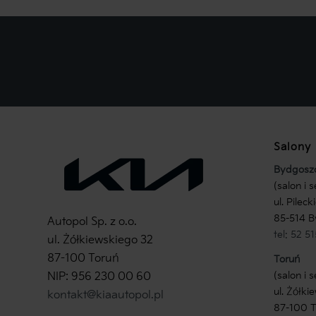
Salony
Bydgosz
(salon i s
ul. Pileck
85-514 B
Autopol Sp. z o.o.
tel: 52 5
ul. Żółkiewskiego 32
87-100 Toruń
Toruń
(salon i s
NIP: 956 230 00 60
ul. Żółki
kontakt@kiaautopol.pl
87-100 T