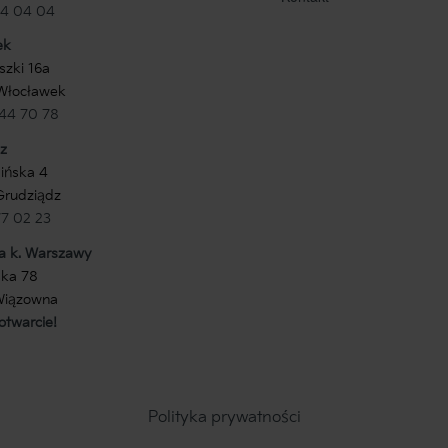
654 04 04
ek
uszki 16a
Włocławek
444 70 78
z
mińska 4
Grudziądz
77 02 23
a k. Warszawy
ska 78
Wiązowna
otwarcie!
Polityka prywatności