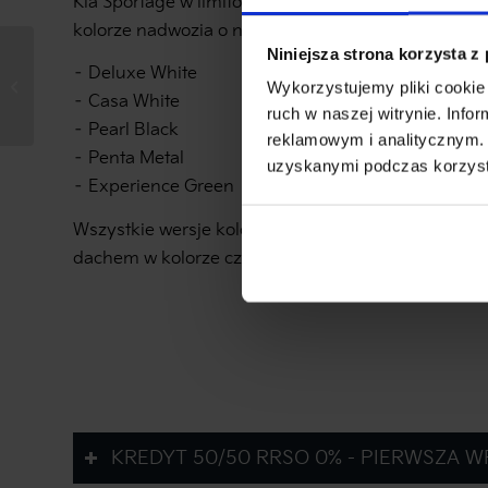
Kia Sportage w limitowanej wersji jubileuszowej j
kolorze nadwozia o nazwie Wolf Grey. Inne dostępne
ABS, ESP, ASR, FCA,
Niniejsza strona korzysta z
– Deluxe White
LFA i inne — jakie
Wykorzystujemy pliki cookie 
systemy kryją się pod
– Casa White
ruch w naszej witrynie. Inf
tymi skró...
– Pearl Black
reklamowym i analitycznym. 
– Penta Metal
uzyskanymi podczas korzysta
– Experience Green
Wszystkie wersje kolorystyczne dostępne są z op
dachem w kolorze czarnym.
KREDYT 50/50 RRSO 0% - PIERWSZA W