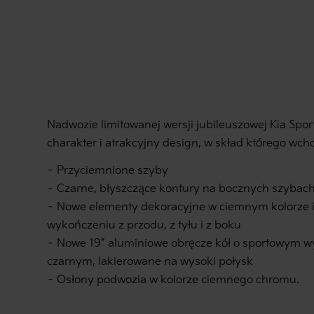
Nadwozie limitowanej wersji jubileuszowej Kia Spo
charakter i atrakcyjny design, w skład którego wch
– Przyciemnione szyby
– Czarne, błyszczące kontury na bocznych szybach 
– Nowe elementy dekoracyjne w ciemnym kolorze
wykończeniu z przodu, z tyłu i z boku
– Nowe 19” aluminiowe obręcze kół o sportowym wy
czarnym, lakierowane na wysoki połysk
– Osłony podwozia w kolorze ciemnego chromu.