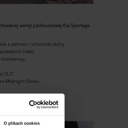
mitowanej wersji jubileuszowej Kia Sportage
ele z zamszu i sztucznej skóry,
przednich foteli,
 kierownicy,
 12,3”,
ze Midnight Green.
O plikach cookies