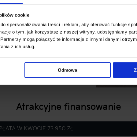
est dostępna w nowym
 kolory to:
 plików cookie
do spersonalizowania treści i reklam, aby oferować funkcje sp
ormacje o tym, jak korzystasz z naszej witryny, udostępniamy p
Partnerzy mogą połączyć te informacje z innymi danymi otrzym
nia z ich usług.
cjonalnym kontrastowym
Odmowa
Z
Atrakcyjne finansowanie
PŁATA W KWOCIE 73 950 ZŁ