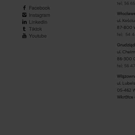
tel: 56 
facebook
Włocław
instagram
ul. Kości
linkedin
87-800 
tiktok
tel: 54 
youtube
Grudziąd
ul. Cheł
86-300 
tel: 56 4
Wiązown
ul. Lubel
05-462 
Wkrótce 