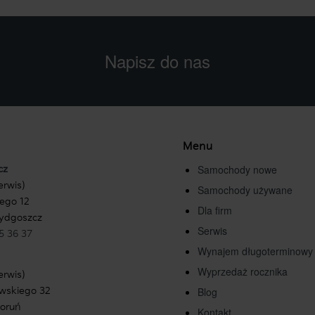
Napisz do nas
Menu
Samochody nowe
cz
erwis)
Samochody używane
iego 12
Dla firm
ydgoszcz
Serwis
15 36 37
Wynajem długoterminowy
Wyprzedaż rocznika
erwis)
ewskiego 32
Blog
oruń
Kontakt