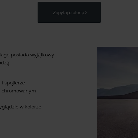
Zapytaj o ofertę
rtage posiada wyjątkowy
odzą:
i spojlerze
 i chromowanym
glądzie w kolorze