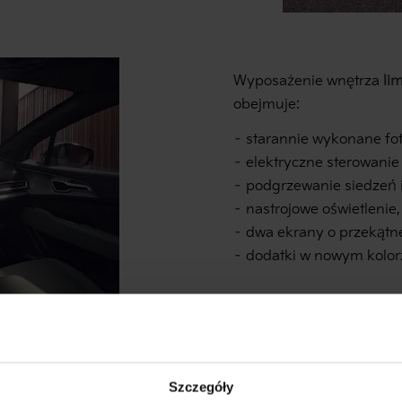
Wyposażenie wnętrza
li
obejmuje:
– starannie wykonane fot
– elektryczne sterowanie 
– podgrzewanie siedzeń i
– nastrojowe oświetlenie,
– dwa ekrany o przekątnej
– dodatki w nowym kolor
Szczegóły