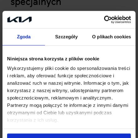
specjalnych
Kia Sportage
to bogato wyposażony SUV, który
umożliwia wydajną i bezpieczną jazdę. Posiada
szereg innowacyjnych rozwiązań, które w czasie
Zgoda
Szczegóły
O plikach cookies
rzeczywistym informują kierowcę o natężeniu
ruchu czy pogodzie. Ponadto tryb terenowy
samoczynnie dopasowuje ustawienia pojazdu do
Niniejsza strona korzysta z plików cookie
panujących warunków na drogach, co umożliwia
Wykorzystujemy pliki cookie do spersonalizowania treści
dynamiczną i komfortową jazdę w każdym terenie.
i reklam, aby oferować funkcje społecznościowe i
analizować ruch w naszej witrynie. Informacje o tym, jak
Dzięki aplikacji Kia Comfort możliwe jest zdalne
korzystasz z naszej witryny, udostępniamy partnerom
sterowanie pojazdem za pomocą smartphone np.
społecznościowym, reklamowym i analitycznym.
bezprzewodowe ustawienie temperatury w
Partnerzy mogą połączyć te informacje z innymi danymi
samochodzie czy wcześniejsze zaplanowania trasy.
otrzymanymi od Ciebie lub uzyskanymi podczas
Wysokiej rozdzielczości 12,3-calowy ekran LCD
korzystania z ich usług.
pozwala łatwo i wygodnie obsługiwać nawigację
lub system multimedialny.