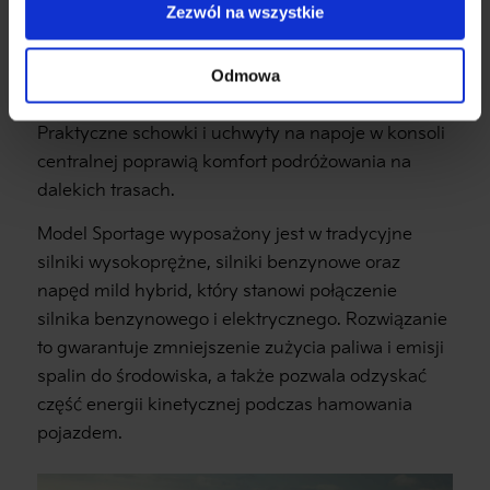
Zezwól na wszystkie
Kia Sportage to niezwykle funkcjonalny samochód,
który wyróżnia nowoczesny wygląd. Poprzez
Odmowa
złożenie tylnej kanapy przestrzeń bagażową
można szybko i łatwo powiększyć do 1780 litrów.
Praktyczne schowki i uchwyty na napoje w konsoli
centralnej poprawią komfort podróżowania na
dalekich trasach.
Model Sportage wyposażony jest w tradycyjne
silniki wysokoprężne, silniki benzynowe oraz
napęd mild hybrid, który stanowi połączenie
silnika benzynowego i elektrycznego. Rozwiązanie
to gwarantuje zmniejszenie zużycia paliwa i emisji
spalin do środowiska, a także pozwala odzyskać
część energii kinetycznej podczas hamowania
pojazdem.