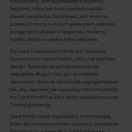
funkcjonalny. Jest wyposażona w pojemny
bagażnik, który bez trudu pomieści walizki i
plecaki pasażerów. Dodatkowo, jeśli musimy
przewieźć rzeczy o dużych gabarytach, poprzez
pociągnięcie dźwigni w bagażniku możemy
szybko złożyć na płasko tylne siedzenia.
Kia Ceed z nadwoziem kombi jest niezwykle
dynamicznym samochodem, który ma sportowy
design. Sprawdzi się jednakowo podczas
odbywania długich tras, jak i w miejskich
warunkach. Wnętrze samochodu zaprojektowano
tak, aby zapewnić jak najwyższy komfort podróży.
Kia Ceed Kombi ma kilka wersji wyposażenia oraz
7-letnią gwarancję.
Ceed Kombi został wyposażony w technologię,
która dba o bezpieczeństwo kierowcy i pasażerów.
Posiada m.in. system BCA, który ostrzega o