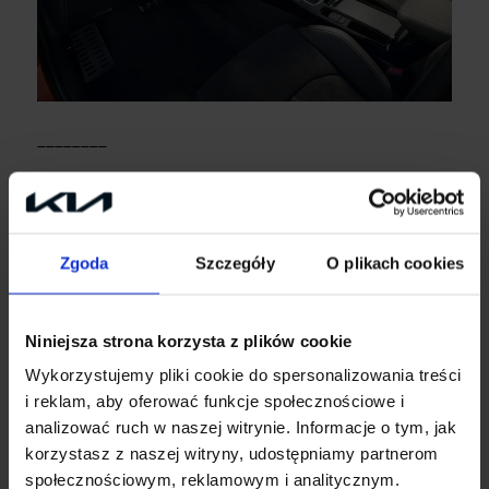
________
Kia Bydgoszcz Autopol
ul. Pileckiego 12, 85-514 Bydgoszcz
Zgoda
Szczegóły
O plikach cookies
www.kiaautopol.pl
salon@kiaautopol.pl
Niniejsza strona korzysta z plików cookie
tel. 665 583 000
Wykorzystujemy pliki cookie do spersonalizowania treści
i reklam, aby oferować funkcje społecznościowe i
analizować ruch w naszej witrynie. Informacje o tym, jak
korzystasz z naszej witryny, udostępniamy partnerom
społecznościowym, reklamowym i analitycznym.