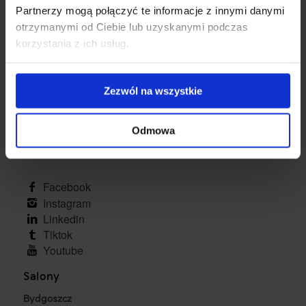
Partnerzy mogą połączyć te informacje z innymi danymi
otrzymanymi od Ciebie lub uzyskanymi podczas
korzystania z ich usług.
Autopol Sp. z o.o.
Zezwól na wszystkie
ul. Żółkiewskiego 32
87-100 Toruń
Odmowa
NIP: 956 230 00 60
kontakt@kiaautopol.pl
facebook
instagram
linkedin
tiktok
youtube
Salony
Bydgoszcz