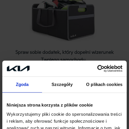
Spraw sobie dodatek, który dopełni wizerunek
Twojego samochodu.
________
Kia Bydgoszcz Autopol
Zgoda
Szczegóły
O plikach cookies
ul. Pileckiego 12, 85-514 Bydgoszcz
www.kiaautopol.pl
Niniejsza strona korzysta z plików cookie
salon@kiaautopol.pl
Wykorzystujemy pliki cookie do spersonalizowania treści
i reklam, aby oferować funkcje społecznościowe i
tel. 665 583 000
analizować ruch w naszej witrynie. Informacje o tym, jak