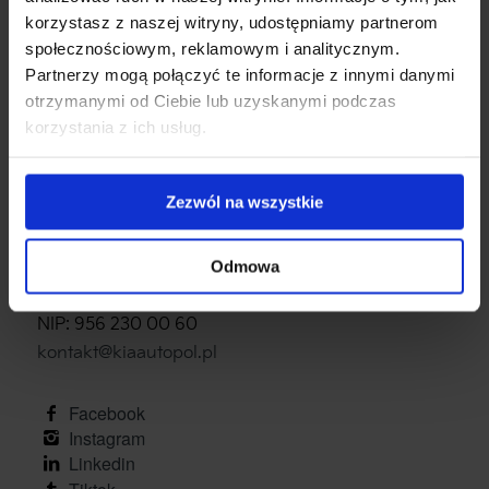
korzystasz z naszej witryny, udostępniamy partnerom
społecznościowym, reklamowym i analitycznym.
Partnerzy mogą połączyć te informacje z innymi danymi
otrzymanymi od Ciebie lub uzyskanymi podczas
korzystania z ich usług.
Zezwól na wszystkie
Autopol Sp. z o.o.
Odmowa
ul. Żółkiewskiego 32
87-100 Toruń
NIP: 956 230 00 60
kontakt@kiaautopol.pl
facebook
instagram
linkedin